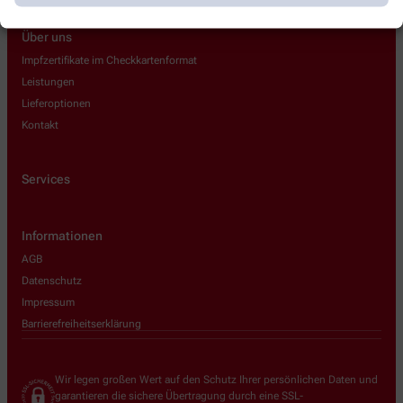
Über uns
Impfzertifikate im Checkkartenformat
Leistungen
Lieferoptionen
Kontakt
Services
Informationen
AGB
Datenschutz
Impressum
Barrierefreiheitserklärung
Wir legen großen Wert auf den Schutz Ihrer persönlichen Daten und
garantieren die sichere Übertragung durch eine SSL-