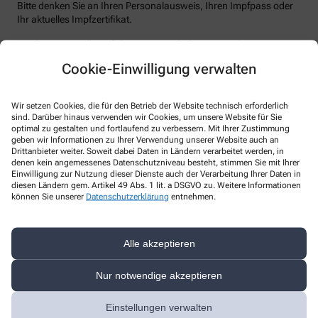
Bitte denken Sie an Ihren Personalausweis, Ihren Impfpass oder
Ihr aktuelles Impfzertifikat.
Bei der Ersterstellung fallen 9,90 € Gebühren an, jede weitere
Karte kostet 7,40 €.
Cookie-Einwilligung verwalten
Wir setzen Cookies, die für den Betrieb der Website technisch erforderlich
sind. Darüber hinaus verwenden wir Cookies, um unsere Website für Sie
optimal zu gestalten und fortlaufend zu verbessern. Mit Ihrer Zustimmung
geben wir Informationen zu Ihrer Verwendung unserer Website auch an
Drittanbieter weiter. Soweit dabei Daten in Ländern verarbeitet werden, in
Kontakt
denen kein angemessenes Datenschutzniveau besteht, stimmen Sie mit Ihrer
Einwilligung zur Nutzung dieser Dienste auch der Verarbeitung Ihrer Daten in
diesen Ländern gem. Artikel 49 Abs. 1 lit. a DSGVO zu. Weitere Informationen
Apotheke im Kaufland Körne
können Sie unserer
Datenschutzerklärung
entnehmen.
Körner Hellweg 142
,
44143
Dortmund
+49-231-9256647
Alle akzeptieren
+49-231-9256648
Nur notwendige akzeptieren
dortmund@apokaufland.de
Einstellungen verwalten