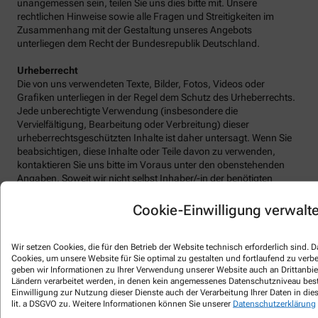
unangemessen sein, teilen Sie uns dies bitte mit. Unsere
rechtlichen Hinweise sowie alle Fragen und Streitigkeiten im
Zusammenhang mit der Gestaltung unseres Angebots
unterliegen dem Recht der Bundesrepublik Deutschland.
Urheberrecht
Die von uns verwendeten Texte, Bilder, Fotos, Videos oder
Grafiken unterliegen in der Regel dem Schutz des Urheberrechts.
Jede unberechtigte Verwendung (insbesondere die
Vervielfältigung, Bearbeitung oder Verbreitung) dieser
urheberrechtsgeschützten Inhalte ist daher untersagt. Wenn Sie
beabsichtigen, diese Inhalte oder Teile davon zu verwenden,
kontaktieren Sie uns bitte im Voraus unter den obenstehenden
Angaben. Soweit wir nicht selbst Inhaber/-in der benötigten
urheberrechtlichen Nutzungsrechte sein sollten, bemühen wir
uns, einen Kontakt zum Berechtigten zu vermitteln.
Cookie-Einwilligung verwalt
Social Media-Profile
Dieses Impressum gilt auch für unsere Social Media-Profile.
Wir setzen Cookies, die für den Betrieb der Website technisch erforderlich sind.
Cookies, um unsere Website für Sie optimal zu gestalten und fortlaufend zu verb
geben wir Informationen zu Ihrer Verwendung unserer Website auch an Drittanbiet
Bildnachweise
Ländern verarbeitet werden, in denen kein angemessenes Datenschutzniveau beste
Alle Bildnachweise finden Sie
hier
Einwilligung zur Nutzung dieser Dienste auch der Verarbeitung Ihrer Daten in die
lit. a DSGVO zu. Weitere Informationen können Sie unserer
Datenschutzerklärung