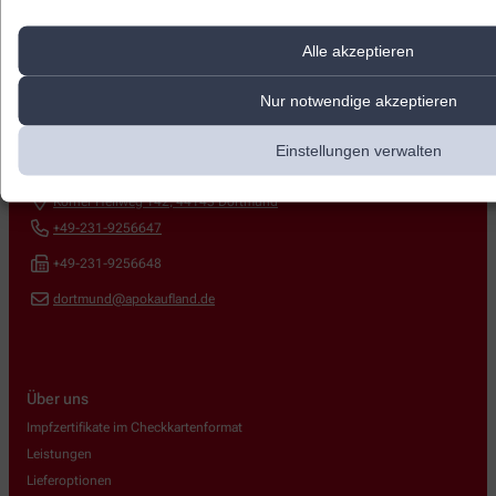
Alle akzeptieren
Nur notwendige akzeptieren
Kontakt
Einstellungen verwalten
Apotheke im Kaufland Körne
Körner Hellweg 142
,
44143
Dortmund
+49-231-9256647
+49-231-9256648
dortmund@apokaufland.de
Über uns
Impfzertifikate im Checkkartenformat
Leistungen
Lieferoptionen