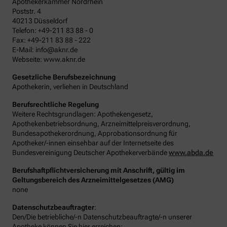
Apothekerkammer Nordrhein
Poststr. 4
40213 Düsseldorf
Telefon: +49-211 83 88 - 0
Fax: +49-211 83 88 - 222
E-Mail: info@aknr.de
Webseite: www.aknr.de
Gesetzliche Berufsbezeichnung
Apothekerin, verliehen in Deutschland
Berufsrechtliche Regelung
Weitere Rechtsgrundlagen: Apothekengesetz,
Apothekenbetriebsordnung, Arzneimittelpreisverordnung,
Bundesapothekerordnung, Approbationsordnung für
Apotheker/-innen einsehbar auf der Internetseite des
Bundesvereinigung Deutscher Apothekerverbände
www.abda.de
Berufshaftpflichtversicherung mit Anschrift, gültig im
Geltungsbereich des Arzneimittelgesetzes (AMG)
none
Datenschutzbeauftragter
:
Den/Die betriebliche/-n Datenschutzbeauftragte/-n unserer
Apotheke können Sie hier erreichen: