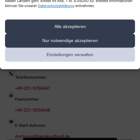
diesen Ländern gem. Artikel 49 Abs. 1 lit. a DSGVO zu. Weitere Informationen
können Sie unserer
Datenschutzerklärung
entnehmen.
So erreichen Sie uns
Alle akzeptieren
Sie haben Fragen zu unseren Leistungen? Wir sind für Sie da!
Nur notwendige akzeptieren
Apotheker/-in
Einstellungen verwalten
Juliette Kokkinogoulis
Telefonnummer
+49-231-9256647
Faxnummer
+49-231-9256648
E-Mail-Adresse
dortmund@apokaufland.de